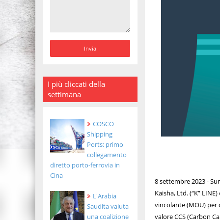
I più cliccati della
settimana
COSCO
Shipping
Ports: primo
collegamento
diretto porto-ferrovia in
Cina
8 settembre 2023 - Su
Kaisha, Ltd. (“K” LIN
L'Arabia
vincolante (MOU) per c
Saudita valuta
una coalizione
valore CCS (Carbon Cap