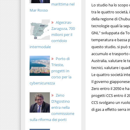
marittima nel
Lo studio ha lo scopo d
Mar Rosso
tra le quattro società,
della regione di Chub
Algeciras-
tecnologie quali la se
Zaragoza, 700
GNL" sviluppata da Toh
milioni per il
temperatura e bassa pr
corridoio
intermodale
questo studio, si può 
accumulo e trasporto d
Porto di
Australia, valutare le 
Trieste,
tecnici, valutare i qua
progetti in
Le quattro società int
corso per la
Il governo giapponese h
cybersicurezza
Zero entro il 2050 e h
Zeno
progetti CCS entro il 2
D’Agostino
CCS svolgano un ruolo 
entra nella
di gas a effetto serra 
commissione
sulla riforma dei porti