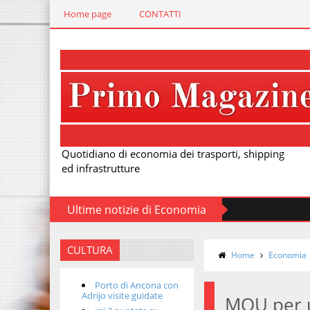
Home page
CONTATTI
Quotidiano di economia dei trasporti, shipping
ed infrastrutture
Ultime notizie di Economia
CULTURA
Home
Economia
Porto di Ancona con
Adrijo visite guidate
MOU per un