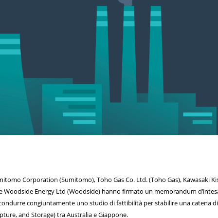
mitomo Corporation (Sumitomo), Toho Gas Co. Ltd. (Toho Gas), Kawasaki Ki
E) e Woodside Energy Ltd (Woodside) hanno firmato un memorandum d’inte
ondurre congiuntamente uno studio di fattibilità per stabilire una catena d
ture, and Storage) tra Australia e Giappone.