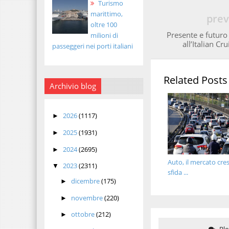
Turismo
marittimo,
prev
oltre 100
Presente e futuro 
milioni di
all’Italian C
passeggeri nei porti italiani
Related Posts
Archivio blog
2026
(1117)
►
2025
(1931)
►
2024
(2695)
►
Auto, il mercato cres
2023
(2311)
▼
sfida ...
dicembre
(175)
►
novembre
(220)
►
ottobre
(212)
►
Bl