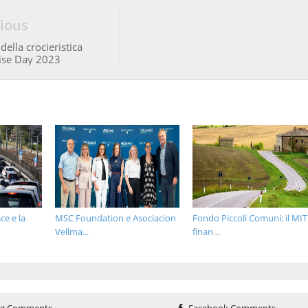
ious
della crocieristica
ruise Day 2023
ce e la
MSC Foundation e Asociacion
Fondo Piccoli Comuni: il MIT
Vellma...
finan...
og Comments
Facebook Comments