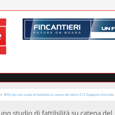
MOU per uno studio di fattibilità su catena del valore CCS Giappone-Australia
o studio di fattibilità su catena del