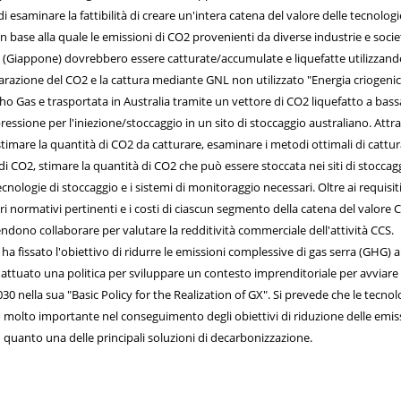
i esaminare la fattibilità di creare un'intera catena del valore delle tecnolog
 in base alla quale le emissioni di CO2 provenienti da diverse industrie e socie
u (Giappone) dovrebbero essere catturate/accumulate e liquefatte utilizzand
parazione del CO2 e la cattura mediante GNL non utilizzato "Energia criogeni
o Gas e trasportata in Australia tramite un vettore di CO2 liquefatto a bass
essione per l'iniezione/stoccaggio in un sito di stoccaggio australiano. Attr
stimare la quantità di CO2 da catturare, esaminare i metodi ottimali di cattur
i CO2, stimare la quantità di CO2 che può essere stoccata nei siti di stoccagg
tecnologie di stoccaggio e i sistemi di monitoraggio necessari. Oltre ai requisit
dri normativi pertinenti e i costi di ciascun segmento della catena del valore 
endono collaborare per valutare la redditività commerciale dell'attività CCS.
a fissato l'obiettivo di ridurre le emissioni complessive di gas serra (GHG) 
a attuato una politica per sviluppare un contesto imprenditoriale per avviare
030 nella sua "Basic Policy for the Realization of GX". Si prevede che le tecnol
molto importante nel conseguimento degli obiettivi di riduzione delle emis
in quanto una delle principali soluzioni di decarbonizzazione.