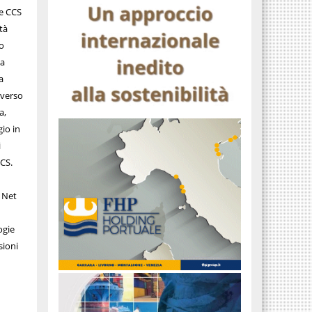
ie CCS
tà
o
ca
a
averso
a,
io in
i
CCS.
a Net
ogie
sioni