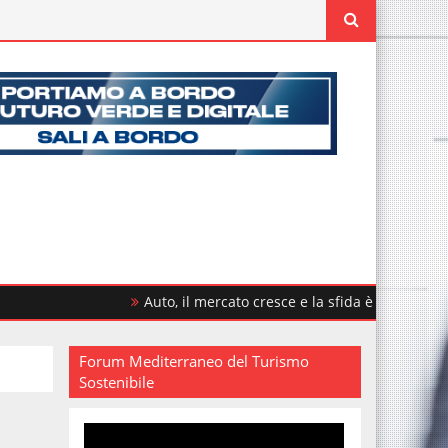
Auto, il mercato cresce e la sfida è rinnovare il parco 
Forum Mediterraneo del Turismo
Sostenibile