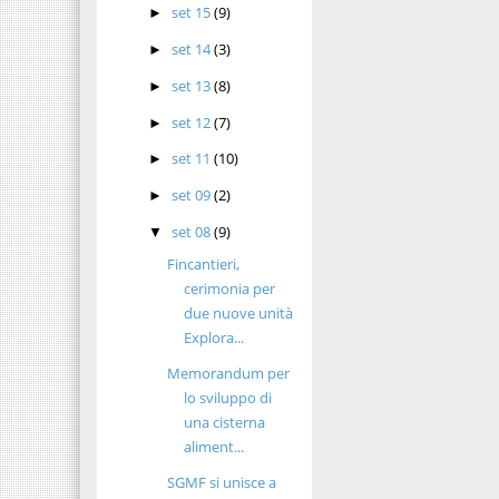
set 15
(9)
►
set 14
(3)
►
set 13
(8)
►
set 12
(7)
►
set 11
(10)
►
set 09
(2)
►
set 08
(9)
▼
Fincantieri,
cerimonia per
due nuove unità
Explora...
Memorandum per
lo sviluppo di
una cisterna
aliment...
SGMF si unisce a