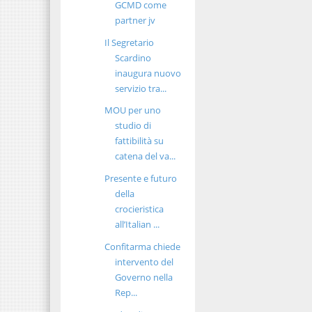
GCMD come
partner jv
Il Segretario
Scardino
inaugura nuovo
servizio tra...
MOU per uno
studio di
fattibilità su
catena del va...
Presente e futuro
della
crocieristica
all’Italian ...
Confitarma chiede
intervento del
Governo nella
Rep...