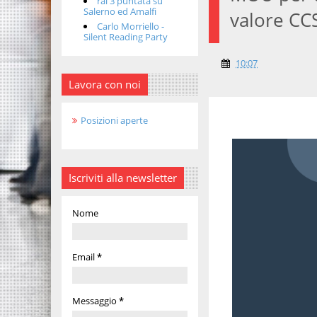
rai 3 puntata su
Salerno ed Amalfi
valore CC
Carlo Morriello -
Silent Reading Party
10:07
Lavora con noi
Posizioni aperte
Iscriviti alla newsletter
Nome
Email
*
Messaggio
*