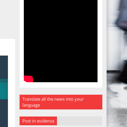
Translate all the news into your
language
Post in evidenza