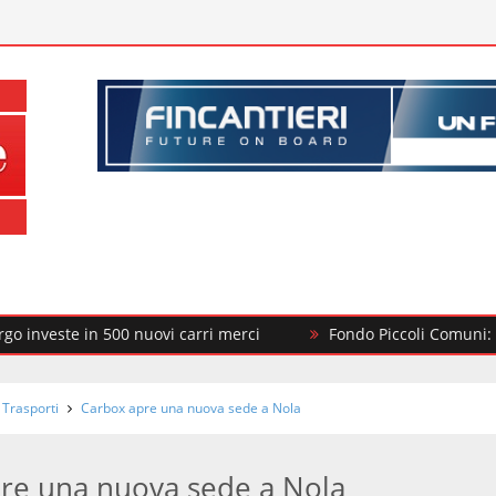
te in 500 nuovi carri merci
Fondo Piccoli Comuni: il MIT fin
 Trasporti
Carbox apre una nuova sede a Nola
re una nuova sede a Nola