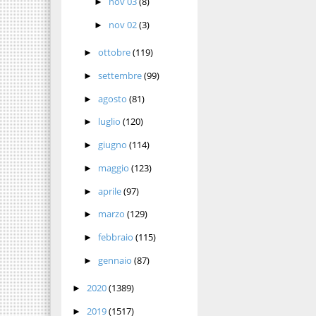
nov 03
(8)
►
nov 02
(3)
►
ottobre
(119)
►
settembre
(99)
►
agosto
(81)
►
luglio
(120)
►
giugno
(114)
►
maggio
(123)
►
aprile
(97)
►
marzo
(129)
►
febbraio
(115)
►
gennaio
(87)
►
2020
(1389)
►
2019
(1517)
►