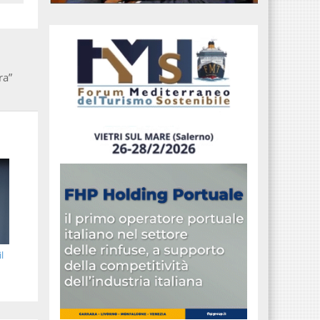
ra”
l