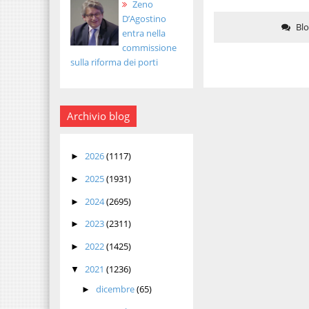
Zeno
D’Agostino
Bl
entra nella
commissione
sulla riforma dei porti
Archivio blog
2026
(1117)
►
2025
(1931)
►
2024
(2695)
►
2023
(2311)
►
2022
(1425)
►
2021
(1236)
▼
dicembre
(65)
►