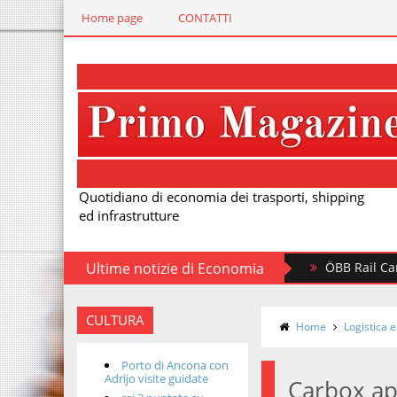
Home page
CONTATTI
Quotidiano di economia dei trasporti, shipping
ed infrastrutture
Ultime notizie di Economia
ÖBB Rail Cargo inves
CULTURA
Home
Logistica e
Porto di Ancona con
Adrijo visite guidate
Carbox ap