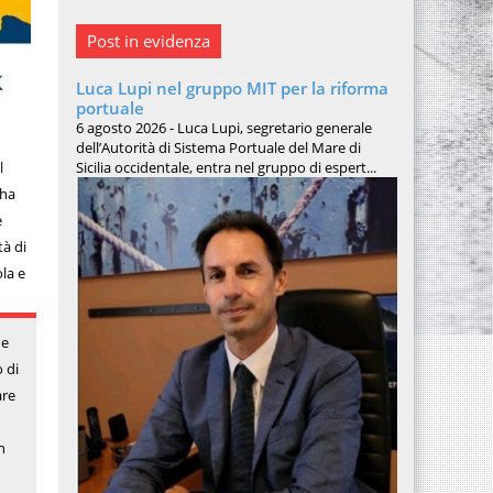
Post in evidenza
Luca Lupi nel gruppo MIT per la riforma
portuale
6 agosto 2026 - Luca Lupi, segretario generale
dell’Autorità di Sistema Portuale del Mare di
l
Sicilia occidentale, entra nel gruppo di espert...
 ha
e
tà di
ola e
ne
 di
are
n