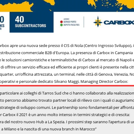
box apre una nuova sede presso il CIS di Nola (Centro Ingrosso Sviluppo), i
istribuzione commerciale B2B d'Europa. La presenza di Carbox in Campania
e le soluzioni camionistiche e terminalistiche di Carbox al mercato di Napoli 
di offrire un servizio efficace ed efficiente ai propri clienti è presente nella cit
arter, un’officina attrezzata, un terminal, nelle città di Genova, Venezia, N
i operativi e personale dedicato Silvano Maggi, Managing Director Carbox:
rticolare ai colleghi di Tarros Sud che ci hanno collaborato alla realizzazio
to percorso abbiamo trovato partner locali di rilievo con i quali ci auguriamo
 strategie di sviluppo comuni. Le partnership sono fondamentali per affront
er Carbox il 2021 è un anno molto intenso in termini strategici e di crescita:
ra del nostro nuovo Hub a La Spezia. I prossimi step saranno l’apertura di u
 a Milano e la nascita di una nuova branch in Marocco”