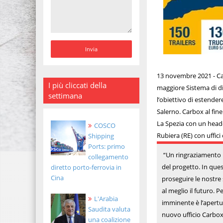
13 novembre 2021 - Car
I più cliccati della
maggiore Sistema di d
settimana
l’obiettivo di estender
Salerno. Carbox al fine 
La Spezia con un headqu
COSCO
Rubiera (RE) con uffic
Shipping
Ports: primo
“Un ringraziamento pa
collegamento
del progetto. In ques
diretto porto-ferrovia in
Cina
proseguire le nostre
al meglio il futuro. P
L'Arabia
imminente è l’apertu
Saudita valuta
nuovo ufficio Carbox
una coalizione