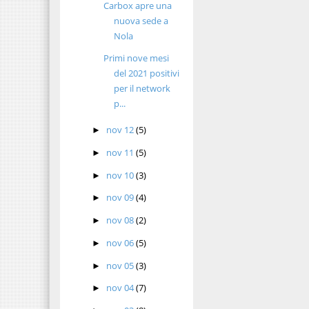
Carbox apre una
nuova sede a
Nola
Primi nove mesi
del 2021 positivi
per il network
p...
nov 12
(5)
►
nov 11
(5)
►
nov 10
(3)
►
nov 09
(4)
►
nov 08
(2)
►
nov 06
(5)
►
nov 05
(3)
►
nov 04
(7)
►