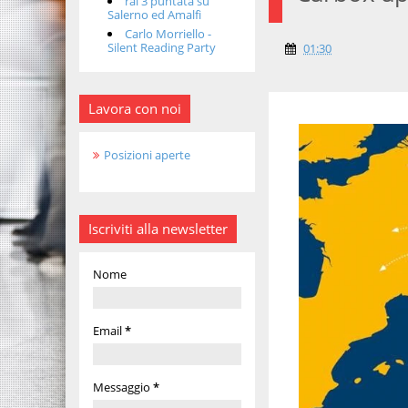
rai 3 puntata su
Salerno ed Amalfi
Carlo Morriello -
Silent Reading Party
01:30
Lavora con noi
Posizioni aperte
Iscriviti alla newsletter
Nome
Email
*
Messaggio
*