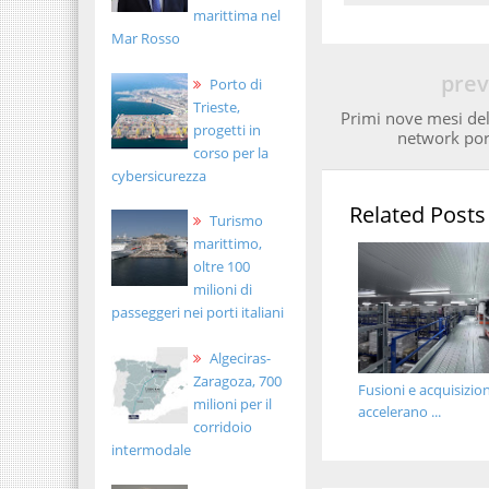
marittima nel
Mar Rosso
prev
Porto di
Trieste,
Primi nove mesi del 
progetti in
network port
corso per la
cybersicurezza
Related Posts
Turismo
marittimo,
oltre 100
milioni di
passeggeri nei porti italiani
Algeciras-
Zaragoza, 700
Fusioni e acquisizion
milioni per il
accelerano ...
corridoio
intermodale