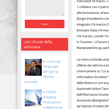
mercoledì 16 marzo. L’e
1 a Milano con il patr
alla formazione, al lav
Burgio Presidente e Am
integrato (14 marzo); 
Emirates Italia (16 mar
(16 marzo). Lunedì 14 
I più cliccati della
in Tourism – Il futuro 
settimana
ManpowerGroup, partne
La ricerca intende ana
Luca Lupi
offerte dal settore e p
nel gruppo
Unioncamere su “Lo sce
MIT per la
riforma
Informativo Excelsior”.
portuale
della Ricerca e con la
Nazionale Istituti Tecn
COSCO
dall’Alternanza Scuola-
Shipping
domanda alberghiera” a
Ports: primo
da Fabrizio Proietti Di
collegamento