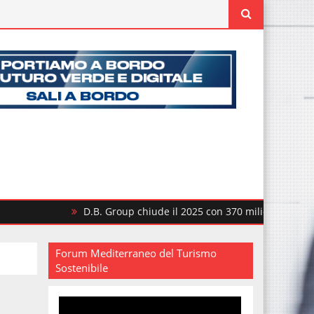
D.B. Group chiude il 2025 con 370 milioni di ricavi
Forum Mediterraneo del Turismo
Sostenibile