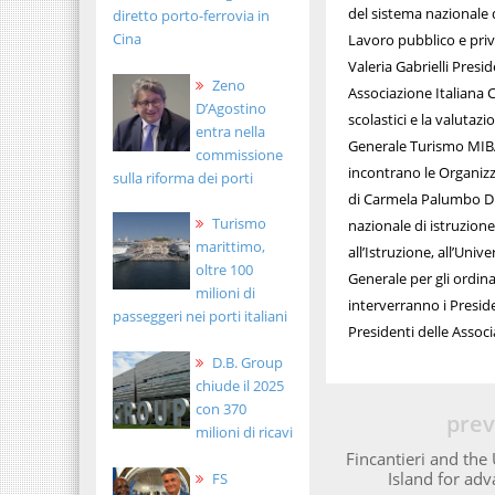
del sistema nazionale
diretto porto-ferrovia in
Cina
Lavoro pubblico e priv
Valeria Gabrielli Pres
Zeno
Associazione Italiana 
D’Agostino
scolastici e la valuta
entra nella
Generale Turismo MIBAC
commissione
incontrano le Organizz
sulla riforma dei porti
di Carmela Palumbo Dir
Turismo
nazionale di istruzion
marittimo,
all’Istruzione, all’Univ
oltre 100
Generale per gli ordina
milioni di
interverranno i Presiden
passeggeri nei porti italiani
Presidenti delle Associ
D.B. Group
chiude il 2025
con 370
prev
milioni di ricavi
Fincantieri and the
Island for adv
FS