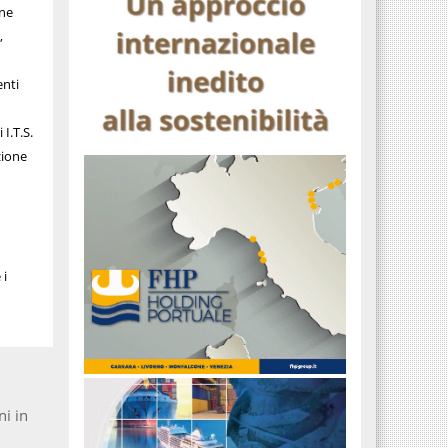
one
,
enti
I.T.S.
zione
 i
ni in