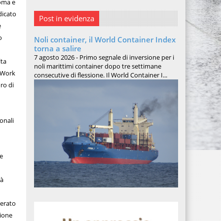
Roma e
dicato
Post in evidenza
e
o
Noli container, il World Container Index
torna a salire
7 agosto 2026 - Primo segnale di inversione per i
lta
noli marittimi container dopo tre settimane
 “Work
consecutive di flessione. Il World Container I...
ro di
onali
 e
tà
derato
zione