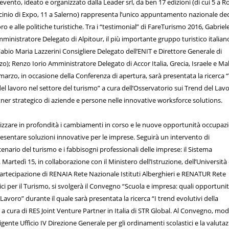
vento, ideato e organizzato dalla Leader srl, da ben 17 edizioni (di cui 5 a 
ocinio di Expo, 11 a Salerno) rappresenta l’unico appuntamento nazionale de
oro e alle politiche turistiche. Tra i “testimonial” di FareTurismo 2016, Gabriel
ministratore Delegato di Alpitour, il più importante gruppo turistico italian
Fabio Maria Lazzerini Consigliere Delegato dell’ENIT e Direttore Generale di
zo); Renzo Iorio Amministratore Delegato di Accor Italia, Grecia, Israele e Ma
marzo, in occasione della Conferenza di apertura, sarà presentata la ricerca
del lavoro nel settore del turismo” a cura dell’Osservatorio sui Trend del Lavo
r strategico di aziende e persone nelle innovative worksforce solutions.
lizzare in profondità i cambiamenti in corso e le nuove opportunità occupazi
resentare soluzioni innovative per le imprese. Seguirà un intervento di
nario del turismo e i fabbisogni professionali delle imprese: il Sistema
 Martedì 15, in collaborazione con il Ministero dell’Istruzione, dell’Università
 partecipazione di RENAIA Rete Nazionale Istituti Alberghieri e RENATUR Rete
ici per il Turismo, si svolgerà il Convegno “Scuola e impresa: quali opportuni
Lavoro” durante il quale sarà presentata la ricerca “I trend evolutivi della
 cura di RES Joint Venture Partner in Italia di STR Global. Al Convegno, mo
rigente Ufficio IV Direzione Generale per gli ordinamenti scolastici e la valuta