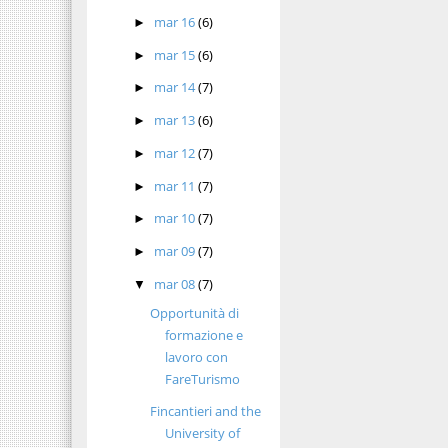
mar 16
(6)
►
mar 15
(6)
►
mar 14
(7)
►
mar 13
(6)
►
mar 12
(7)
►
mar 11
(7)
►
mar 10
(7)
►
mar 09
(7)
►
mar 08
(7)
▼
Opportunità di
formazione e
lavoro con
FareTurismo
Fincantieri and the
University of