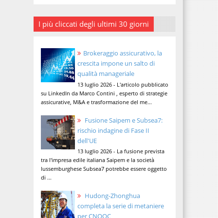
I più cliccati degli ultimi 30 giorni
Brokeraggio assicurativo, la
crescita impone un salto di
qualità manageriale
13 luglio 2026 - L'articolo pubblicato
su LinkedIn da Marco Contini , esperto di strategie
assicurative, M&A e trasformazione del me...
Fusione Saipem e Subsea7:
rischio indagine di Fase II
dell'UE
13 luglio 2026 - La fusione prevista
tra l'impresa edile italiana Saipem e la società
lussemburghese Subsea7 potrebbe essere oggetto
di ...
Hudong-Zhonghua
completa la serie di metaniere
per CNOOC