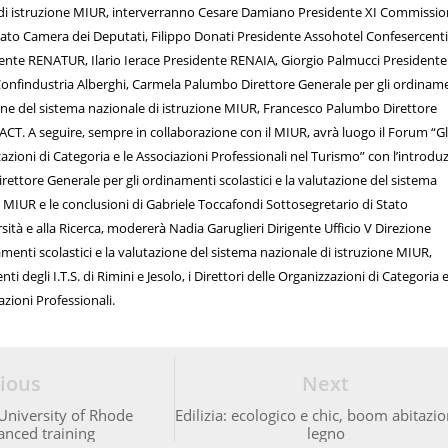
 di istruzione MIUR, interverranno Cesare Damiano Presidente XI Commissi
ato Camera dei Deputati, Filippo Donati Presidente Assohotel Confesercenti
idente RENATUR, Ilario Ierace Presidente RENAIA, Giorgio Palmucci Presidente
Confindustria Alberghi, Carmela Palumbo Direttore Generale per gli ordinam
zione del sistema nazionale di istruzione MIUR, Francesco Palumbo Direttore
T. A seguire, sempre in collaborazione con il MIUR, avrà luogo il Forum “Gli 
azioni di Categoria e le Associazioni Professionali nel Turismo” con l’introdu
ettore Generale per gli ordinamenti scolastici e la valutazione del sistema
e MIUR e le conclusioni di Gabriele Toccafondi Sottosegretario di Stato
ersità e alla Ricerca, modererà Nadia Garuglieri Dirigente Ufficio V Direzione
menti scolastici e la valutazione del sistema nazionale di istruzione MIUR,
ti degli I.T.S. di Rimini e Jesolo, i Direttori delle Organizzazioni di Categoria e
azioni Professionali.
ious
Next
 University of Rhode
Edilizia: ecologico e chic, boom abitazio
anced training
legno