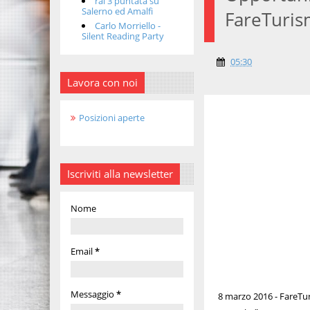
rai 3 puntata su
Salerno ed Amalfi
FareTuri
Carlo Morriello -
Silent Reading Party
05:30
Lavora con noi
Posizioni aperte
Iscriviti alla newsletter
Nome
Email
*
Messaggio
*
8 marzo 2016 - FareTur