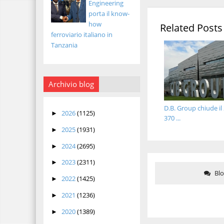
Engineering
porta il know-
how
Related Posts
ferroviario italiano in
Tanzania
Archivio blog
D.B. Group chiude il
2026
(1125)
►
370 ...
2025
(1931)
►
2024
(2695)
►
2023
(2311)
►
Bl
2022
(1425)
►
2021
(1236)
►
2020
(1389)
►