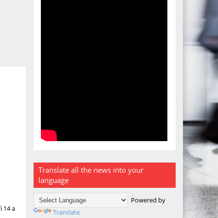
Translate all the news into your
language
Powered by
ì 14 a
Translate