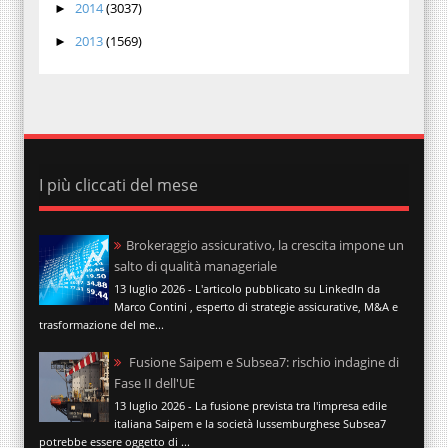
2014
(3037)
►
2013
(1569)
►
I più cliccati del mese
Brokeraggio assicurativo, la crescita impone un
salto di qualità manageriale
13 luglio 2026 - L'articolo pubblicato su LinkedIn da
Marco Contini , esperto di strategie assicurative, M&A e
trasformazione del me...
Fusione Saipem e Subsea7: rischio indagine di
Fase II dell'UE
13 luglio 2026 - La fusione prevista tra l'impresa edile
italiana Saipem e la società lussemburghese Subsea7
potrebbe essere oggetto di ...