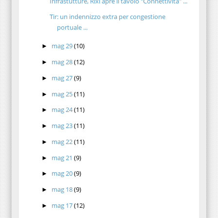
Infrastutture, Rixi apre il tavolo "Connettività" ...
Tir: un indennizzo extra per congestione
portuale ...
mag 29
(10)
►
mag 28
(12)
►
mag 27
(9)
►
mag 25
(11)
►
mag 24
(11)
►
mag 23
(11)
►
mag 22
(11)
►
mag 21
(9)
►
mag 20
(9)
►
mag 18
(9)
►
mag 17
(12)
►