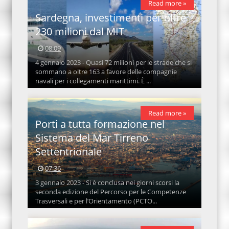
Read more »
Sardegna, investimenti per oltre
230 milioni dal MIT
08:09
4 gennaio 2023 - Quasi 72 milioni per le strade che si
sommano a oltre 163 a favore delle compagnie
navali per i collegamenti marittimi. È ...
Read more »
Porti a tutta formazione nel
Sistema del Mar Tirreno
Settentrionale
07:36
3 gennaio 2023 - Si è conclusa nei giorni scorsi la
seconda edizione del Percorso per le Competenze
Trasversali e per l’Orientamento (PCTO...