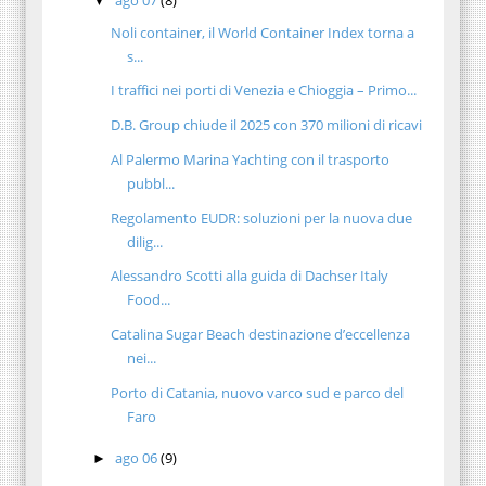
ago 07
(8)
▼
Noli container, il World Container Index torna a
s...
I traffici nei porti di Venezia e Chioggia – Primo...
D.B. Group chiude il 2025 con 370 milioni di ricavi
Al Palermo Marina Yachting con il trasporto
pubbl...
Regolamento EUDR: soluzioni per la nuova due
dilig...
Alessandro Scotti alla guida di Dachser Italy
Food...
Catalina Sugar Beach destinazione d’eccellenza
nei...
Porto di Catania, nuovo varco sud e parco del
Faro
ago 06
(9)
►