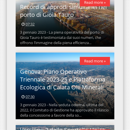
Read more »
Record di approdi simultanei nel
porto di Gioia Tauro
07:32
3 gennaio 2023 - La piena operatività del porto di
Gioia Tauro è testimoniata dai suoi numeri, che
offrono l’immagine della piena efficienza...
Read more »
Genova: Piano Operativo
Triennale 2023-25 e Piattaforma
Ecologica di Calata Olii Minerali
07:30
3 gennaio 2023 - Nella seduta odierna, ultima del
2022, il Comitato di Gestione ha approvato il rilascio
della concessione a favore della so...
Versione 2 dello Sportello Unico