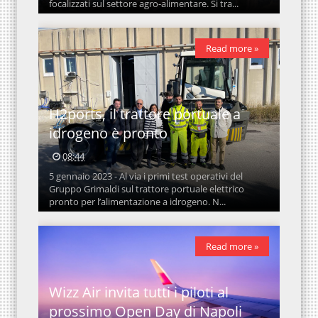
focalizzati sul settore agro-alimentare. Si tra...
Read more »
H2ports, il trattore portuale a
idrogeno è pronto
08:44
5 gennaio 2023 - Al via i primi test operativi del
Gruppo Grimaldi sul trattore portuale elettrico
pronto per l’alimentazione a idrogeno. N...
Read more »
Wizz Air invita tutti i piloti al
prossimo Open Day di Napoli