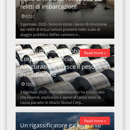
relitti di imbarcazioni
07:07
3 gennaio 2023 - Sono in corso i lavori di rimozione
dei relitti di imbarcazioni presenti nello scalo di
alaggio pubblico dell’ex cantiere n...
Analisi di Allianz Global
Read more »
Corporate & Specialty -
Assicurazioni, cresce il peso
dell’inflazione
10:01
2 Gennaio 2023 - Porto&interporto ha pubblicato
che incendi, esplosioni e danni al carico sono la
causa panalisi di Allianz Global Corp...
Read more »
Un rigassificatore galleggiante