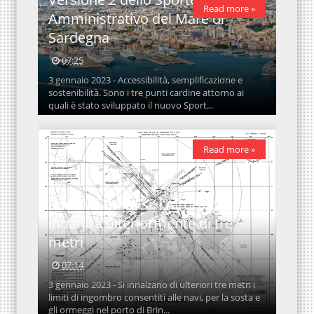
Read more »
Amministrativo del Mare di
Sardegna
07:25
3 gennaio 2023 - Accessibilità, semplificazione e
sostenibilità. Sono i tre punti cardine attorno ai
quali è stato sviluppato il nuovo Sport...
Read more »
Porto di Brindisi: l'Airdraft si
innanlza ulteriormente di tre
metri
07:14
3 gennaio 2023 - Si innalzano di ulteriori tre metri i
limiti di ingombro consentiti alle navi, per la sosta e
gli ormeggi nel porto di Brin...