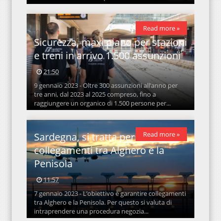
Read more »
Sicurezza, maxi piano per stazioni
e treni in arrivo 1.500 assunzioni
21:50
9 gennaio 2023 - Oltre 300 assunzioni all’anno per
tre anni, dal 2023 al 2025 compreso, fino a
raggiungere un organico di 1.500 persone per...
Read more »
Sardegna, si tratta per i
collegamenti tra Alghero e la
Penisola
11:57
7 gennaio 2023 - L’obiettivo è garantire collegamenti
tra Alghero e la Penisola. Per questo si valuta di
intraprendere una procedura negozia...