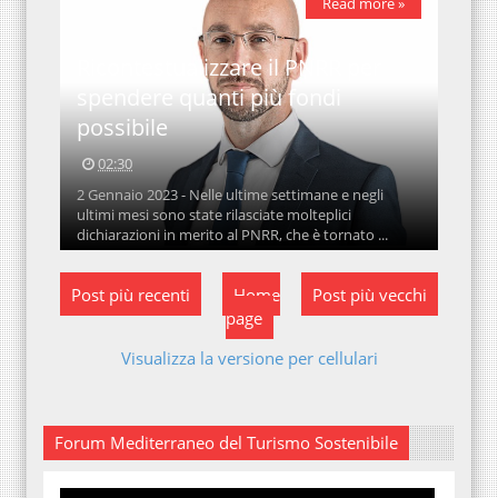
Read more »
Ricontestualizzare il PNRR per
spendere quanti più fondi
possibile
02:30
2 Gennaio 2023 - Nelle ultime settimane e negli
ultimi mesi sono state rilasciate molteplici
dichiarazioni in merito al PNRR, che è tornato ...
Post più recenti
Home
Post più vecchi
page
Visualizza la versione per cellulari
Forum Mediterraneo del Turismo Sostenibile