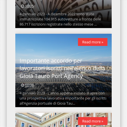
10:05
4 gennaio 2023 - A dicembre 2022 sono state
immatricolate 104.915 autovetture a fronte delle
86.717 iscrizioni registrate nello stesso mese ...
Read more »
Importante accordo per
lavoratori iscritti nell’elenco della
Gioia Tauro Port Agency
10:00
4 gennaio 2023 - L’anno appena iniziato si apre con
una prospettiva lavorativa importante per gli iscritti
all’Agenzia portuale di Gioia Tau...
Read more »