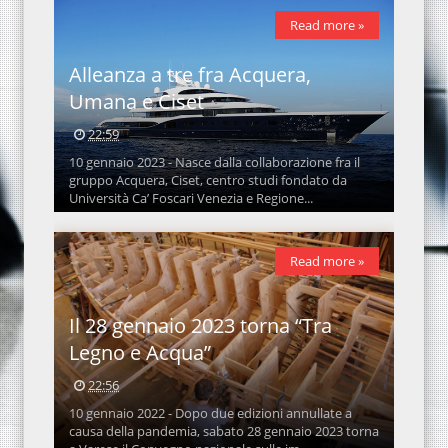
Read more »
Alleanza a tre fra Acquera,
Umana e Ciset
22:59
10 gennaio 2023 - Nasce dalla collaborazione fra il
gruppo Acquera, Ciset, centro studi fondato da
Università Ca’ Foscari Venezia e Regione...
Read more »
Il 28 gennaio 2023 torna “Tra
Legno e Acqua”
22:56
10 gennaio 2022 - Dopo due edizioni annullate a
causa della pandemia, sabato 28 gennaio 2023 torna