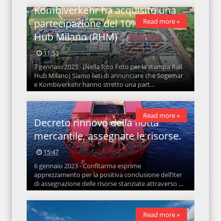
Kombiverkehr ha acquisito una
Read more »
partecipazione del 10% in Rail
Hub Milano (RHM)
11:53
7 gennaio 2023 - (Nella foto Foto per la stampa Rail
Hub Milano) Siamo lieti di annunciare che Sogemar
e Kombiverkehr hanno stretto una part...
Read more »
Decreto rinnovo della flotta
mercantile, assegnate le risorse.
15:47
6 gennaio 2023 - Confitarma esprime
apprezzamento per la positiva conclusione dell’iter
di assegnazione delle risorse stanziate attraverso ...
Read more »