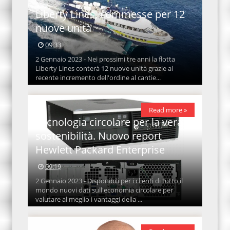
Liberty Lines, commesse per 12
nuove unità
09:33
2 Gennaio 2023 - Nei prossimi tre anni la flotta
Liberty Lines conterà 12 nuove unità grazie al
recente incremento dell'ordine al cantie...
Read more »
Tecnologia circolare per la vera
sostenibilità. Nuovo report
Hewlett Packard Enterprise
09:19
2 Gennaio 2023 - Disponibili per i clienti di tutto il
mondo nuovi dati sull'economia circolare per
valutare al meglio i vantaggi della ...