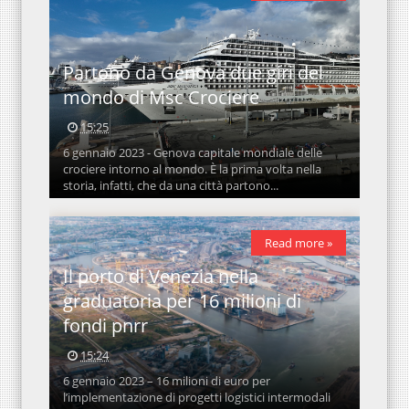
Partono da Genova due giri del
mondo di Msc Crociere
15:25
6 gennaio 2023 - Genova capitale mondiale delle
crociere intorno al mondo. È la prima volta nella
storia, infatti, che da una città partono...
Read more »
Il porto di Venezia nella
graduatoria per 16 milioni di
fondi pnrr
15:24
6 gennaio 2023 – 16 milioni di euro per
l’implementazione di progetti logistici intermodali