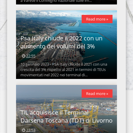
a Varese il Convegno nazionale sulle im...
Read more »
Psa Italy chiude il 2022 con un
aumento dei volumi del 3%
22:55
10 gennaio 2023 - PSA Italy chiude il 2021 con una
crescita del 3% rispetto al 2021 in termini di TEUs
movimentati nel 2022 nei terminal di...
Read more »
TiL acquisisce il Terminal
Darsena Toscana (TDT) di Livorno
22:53