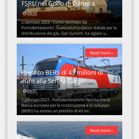
FSRU nel Golfo di Danzica
09:55
2 Gennaio 2023 - Come riportato da
Porto&interporto , l’operatore polacco statale per la
distribuzione del gas, Gaz-System, ha siglato u...
Read more »
Prestito BERS di 43 milioni di
euro alla Serbia Cargo
09:51
2 gennaio 2023 - Porto&interporto riporta che la
Banca europea per la ricostruzione e lo sviluppo
(BERS) ha esteso un prestito di 43 mi...
Read more »