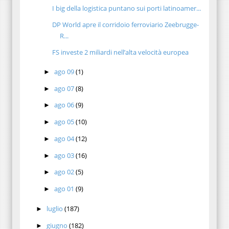
I big della logistica puntano sui porti latinoamer...
DP World apre il corridoio ferroviario Zeebrugge-
R...
FS investe 2 miliardi nell’alta velocità europea
ago 09
(1)
►
ago 07
(8)
►
ago 06
(9)
►
ago 05
(10)
►
ago 04
(12)
►
ago 03
(16)
►
ago 02
(5)
►
ago 01
(9)
►
luglio
(187)
►
giugno
(182)
►