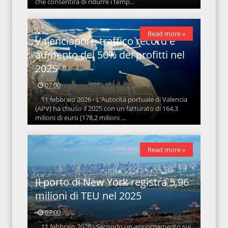
che consentirà di ridurre i temp...
Read more »
Valenciaport, traffico record e
aumento del 50% dei profitti nel
2025
07:00
11 febbraio 2026 - L'Autorità portuale di Valencia
(APV) ha chiuso il 2025 con un fatturato di 164,3
milioni di euro (178,2 milioni ...
Read more »
Il porto di New York registra 5,96
milioni di TEU nel 2025
07:00
11 febbraio 2026 - Secondo un aggiornamento sui