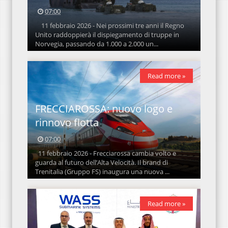
07:00
11 febbraio 2026 - Nei prossimi tre anni il Regno
Unito raddoppierà il dispiegamento di truppe in
Norvegia, passando da 1.000 a 2.000 un...
Read more »
FRECCIAROSSA: nuovo logo e
rinnovo flotta
07:00
11 febbraio 2026 - Frecciarossa cambia volto e
guarda al futuro dell’Alta Velocità. Il brand di
Trenitalia (Gruppo FS) inaugura una nuova ...
Read more »