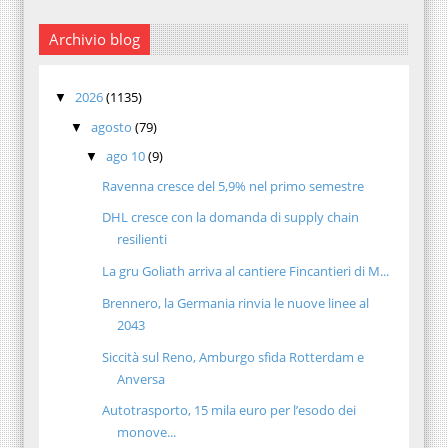
Archivio blog
2026
(1135)
▼
agosto
(79)
▼
ago 10
(9)
▼
Ravenna cresce del 5,9% nel primo semestre
DHL cresce con la domanda di supply chain
resilienti
La gru Goliath arriva al cantiere Fincantieri di M...
Brennero, la Germania rinvia le nuove linee al
2043
Siccità sul Reno, Amburgo sfida Rotterdam e
Anversa
Autotrasporto, 15 mila euro per l’esodo dei
monove...