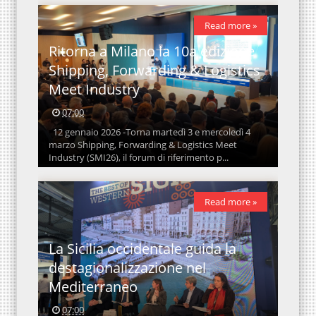
Read more »
Ritorna a Milano la 10a edizione
Shipping, Forwarding & Logistics
Meet Industry
07:00
12 gennaio 2026 -Torna martedì 3 e mercoledì 4
marzo Shipping, Forwarding & Logistics Meet
Industry (SMI26), il forum di riferimento p...
Read more »
La Sicilia occidentale guida la
destagionalizzazione nel
Mediterraneo
07:00