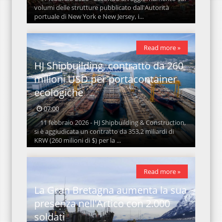
volumi delle strutture pubblicato dall'Autorità
portuale di New York e New Jersey, i...
Read more »
HJ Shipbuilding, contratto da 260
milioni USD per portacontainer
ecologiche
07:00
11 febbraio 2026 - HJ Shipbuilding & Construction,
si è aggiudicata un contratto da 353,2 miliardi di
KRW (260 milioni di $) per la ...
Read more »
La Gran Bretagna aumenta la sua
presenza nell'Artico con 2.000
soldati