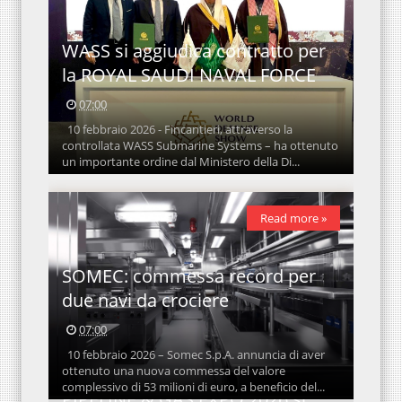
WASS si aggiudica contratto per
la ROYAL SAUDI NAVAL FORCE
07:00
10 febbraio 2026 - Fincantieri, attraverso la
controllata WASS Submarine Systems – ha ottenuto
un importante ordine dal Ministero della Di...
Read more »
SOMEC: commessa record per
due navi da crociere
07:00
10 febbraio 2026 – Somec S.p.A. annuncia di aver
ottenuto una nuova commessa del valore
complessivo di 53 milioni di euro, a beneficio del...
PIPELINE & GAS EXPO 2026 si