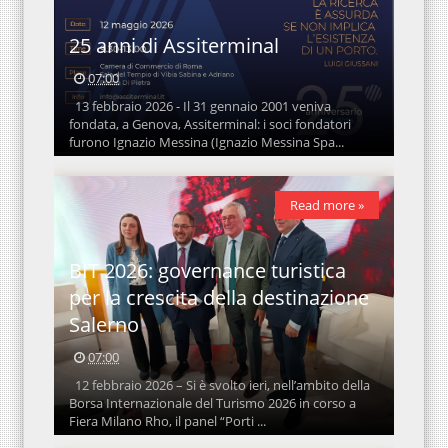
25 anni di Assiterminal
07:00
13 febbraio 2026 - Il 31 gennaio 2001 veniva
fondata, a Genova, Assiterminal: i soci fondatori
furono Ignazio Messina (Ignazio Messina Spa...
Read more »
BIT 2026: governance turistica
per la crescita della destinazione
Salerno
07:00
12 febbraio 2026 – Si è svolto ieri, nell’ambito della
Borsa Internazionale del Turismo 2026 in corso a
Fiera Milano Rho, il panel “Porti ...