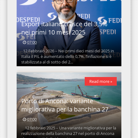
Export italiano cresce del 3,5%
nei primi 10 mesi 2025
07:00
12 Febbraio 2026 – Nei primi dieci mesi del 2025 in
Italia il PIL è aumentato dello 0,7%, l’inflazione si è
stabilizzata al di sotto del 2...
Read more »
Porto di Ancona: variante
migliorativa per la banchina 27
07:00
12 febbraio 2025 – Una variante migliorativa per la
realizzazione della banchina 27 nel porto di Ancona