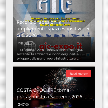
Record di adesioni e
ampliamento spazi espositivi per
GIC 2026
07:00
13 Febbraio 2026 – Innovazione tecnologica,
sostenibilità ambientale, riciclo degli inerti e
sviluppo delle grandi opere infrastruttural...
Read more »
COSTA CROCIERE torna
protagonista a Sanremo 2026
07:00