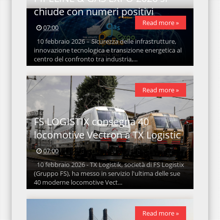
chiude con numeri positivi
Read more »
07:00
10 febbraio 2026 – Sicurezza delle infrastrutture,
innovazione tecnologica e transizione energetica al
centro del confronto tra industria,...
Read more »
FS LOGISTIX consegna 40
locomotive Vectron a TX Logistic
07:00
10 febbraio 2026 - TX Logistik, società di FS Logistix
(Gruppo FS), ha messo in servizio l'ultima delle sue
40 moderne locomotive Vect...
Read more »