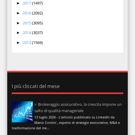
2017
(1497)
►
2016
(2092)
►
2015
(3095)
►
2014
(3037)
►
2013
(1569)
►
I più cliccati del mese
Brokeraggio assicurativo, la crescita impone un
salto di qualità manageriale
13 luglio 2026 - L'articolo pubblicato su LinkedIn da
Marco Contini , esperto di strategie assicurative, M&A e
trasformazione del me...