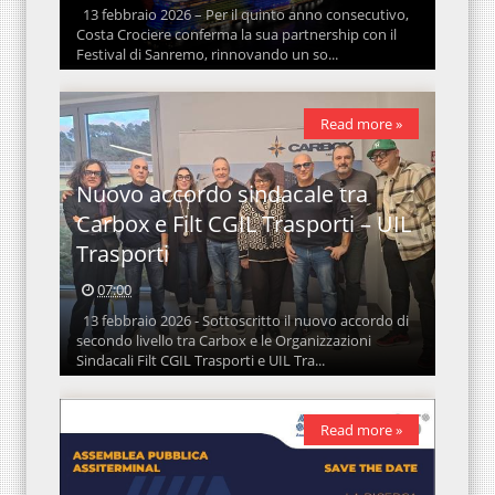
13 febbraio 2026 – Per il quinto anno consecutivo,
Costa Crociere conferma la sua partnership con il
Festival di Sanremo, rinnovando un so...
Read more »
Nuovo accordo sindacale tra
Carbox e Filt CGIL Trasporti – UIL
Trasporti
07:00
13 febbraio 2026 - Sottoscritto il nuovo accordo di
secondo livello tra Carbox e le Organizzazioni
Sindacali Filt CGIL Trasporti e UIL Tra...
Read more »