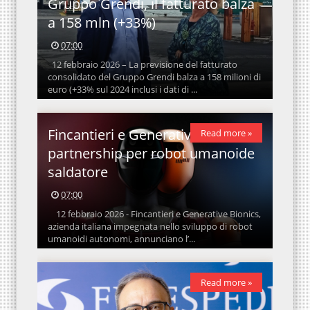
Gruppo Grendi, il fatturato balza
a 158 mln (+33%)
07:00
12 febbraio 2026 – La previsione del fatturato
consolidato del Gruppo Grendi balza a 158 milioni di
euro (+33% sul 2024 inclusi i dati di ...
Fincantieri e Generative Bionics,
Read more »
partnership per robot umanoide
saldatore
07:00
12 febbraio 2026 - Fincantieri e Generative Bionics,
azienda italiana impegnata nello sviluppo di robot
umanoidi autonomi, annunciano l’...
Read more »