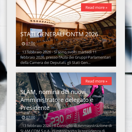
Read more »
STATI GENERALI ONTM 2026
07:00
13 febbraio 2026 - Si sono svolti martedì 11
febbraio 2026, presso l’Aula dei Gruppi Parlamentari
della Camera dei Deputati, gli Stati Gen...
Read more »
SLAM, nomina dei nuovi
Amministratore delegato e
Presidente
07:00
13 febbraio 2026 - Il Consiglio di Amministrazione di
SLAM.COM S.p.A., riunitosi sotto la presidenza di