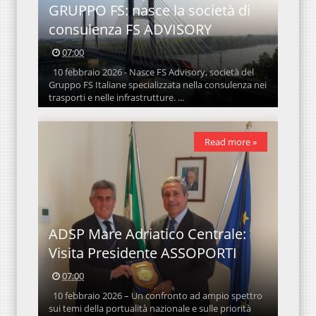
GRUPPO FS: nasce la società di
consulenza FS ADVISORY
07:00
10 febbraio 2026 - Nasce FS Advisory, società del
Gruppo FS Italiane specializzata nella consulenza nei
trasporti e nelle infrastrutture. ...
Read more »
ADSP Mare Adriatico Centrale:
Visita Presidente ASSOPORTI
07:00
10 febbraio 2026 – Un confronto ad ampio spettro
sui temi della portualità nazionale e sulle priorità