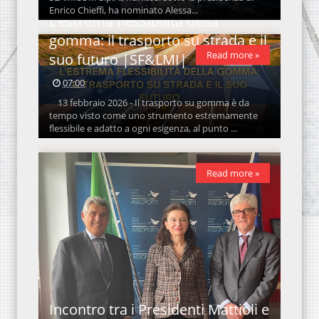
Enrico Chieffi, ha nominato Alessa...
L’estrema flessibilità della
gomma: il trasporto su strada e il
Read more »
suo futuro |SF&LMI|
07:00
13 febbraio 2026 - Il trasporto su gomma è da
tempo visto come uno strumento estremamente
flessibile e adatto a ogni esigenza, al punto ...
Read more »
Incontro tra i Presidenti Mattioli e