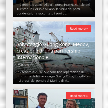
12 febbraio 2026 - Alla Bit, Borsa internazionale del
Turismo, in Corso a Milano, la Sicilia dei porti
occidentali, ha raccontato i suoi p...
Read more »
Salvataggio Guang Rong: Medov,
creazione di una partnership
internazionale
07:00
12 febbraio 2026 - Si è conclusa l’operazione di
rimozione della nave cargo Guang Rong, incagliatasi
nei pressi del pontile di Marina di M...
Read more »