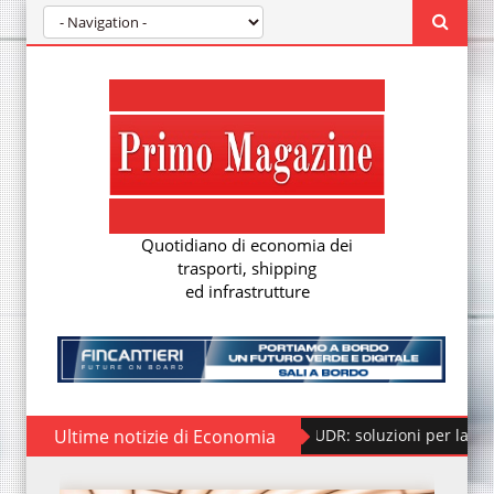
Quotidiano di economia dei
trasporti, shipping
ed infrastrutture
Regolamento EUDR: soluzioni per la nuova due diligence e
Ultime notizie di Economia