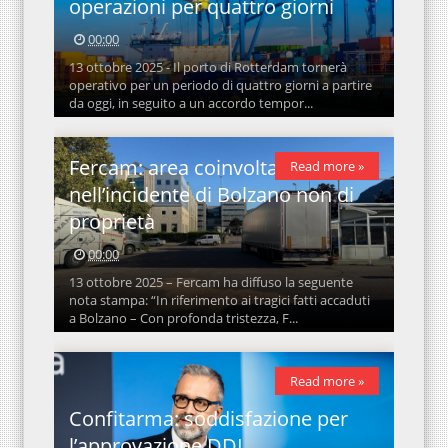
operazioni per quattro giorni
00:00
13 ottobre 2025 - Il porto di Rotterdam tornerà
operativo per un periodo di quattro giorni a partire
da oggi, in seguito a un accordo tempor...
Fercam: area coinvolta
Read more »
nell’incidente di Bolzano non di
proprietà
00:00
13 ottobre 2025 – Fercam ha diffuso la seguente
nota stampa: “In riferimento ai tragici fatti accaduti
a Bolzano – Con profonda tristezza, F...
Read more »
Confitarma: soddisfazione per
l’approvazione DDL