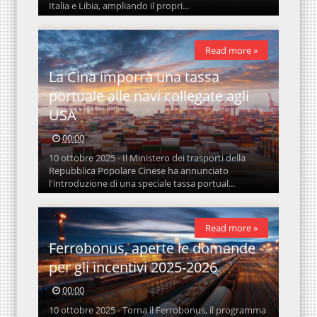
Italia e Libia, ampliando il propri...
Read more »
La Cina imporrà una tassa
portuale alle navi collegate agli
USA
00:00
10 ottobre 2025 - Il Ministero dei trasporti della
Repubblica Popolare Cinese ha annunciato
l'introduzione di una speciale tassa portual...
Read more »
Ferrobonus, aperte le domande
per gli incentivi 2025-2026
00:00
10 ottobre 2025 - Torna il Ferrobonus, il programma