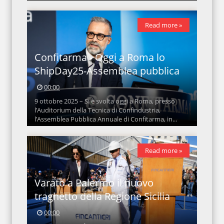
Read more »
Confitarma - Oggi a Roma lo
ShipDay25-Assemblea pubblica
00:00
9 ottobre 2025 – Si è svolta oggi a Roma, presso
l’Auditorium della Tecnica di Confindustria,
l’Assemblea Pubblica Annuale di Confitarma, in...
Read more »
Varato a Palermo il nuovo
traghetto della Regione Sicilia
00:00