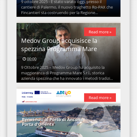
9 ottobre 2025 - È stato varato oggi, presso il
cantiere di Palermo, il nuovo traghetto Ro-PAX che
Fincantieri sta costruendo per la Regione...
Read more »
Medov Group acquisisce la
spezzina Programma Mare
00:00
9 Ottobre 2025 – Medov Group ha acquisito la
maggioranza di Programma Mare S.r.l., storica
azienda spezzina che ha innovato i metodi tradizi...
Read more »