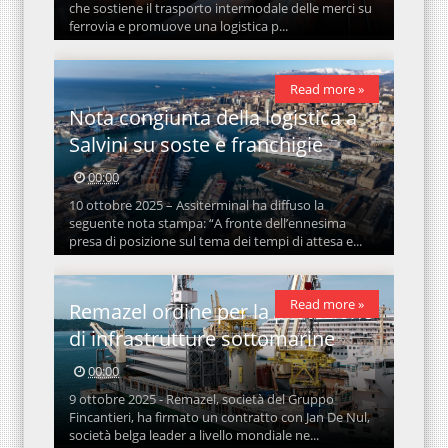
che sostiene il trasporto intermodale delle merci su
ferrovia e promuove una logistica p...
Read more »
Nota congiunta della logistica a
Salvini su soste e franchigie
00:00
10 ottobre 2025 – Assiterminal ha diffuso la
seguente nota stampa: “A fronte dell’ennesima
presa di posizione sul tema dei tempi di attesa e...
Read more »
Remazel ordine per la protezione
di infrastrutture sottomarine
00:00
9 ottobre 2025 - Remazel, società del Gruppo
Fincantieri, ha firmato un contratto con Jan De Nul,
società belga leader a livello mondiale ne...