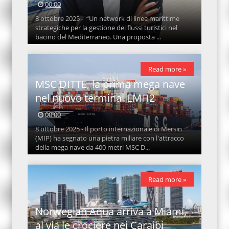
00:00
8 ottobre 2025 - “Un network di linee marittime
strategiche per la gestione dei flussi turistici nel
bacino del Mediterraneo. Una proposta ...
Read more »
MSC DITTE, la prima mega nave
nel nuovo terminal EMH2
00:00
8 ottobre 2025 - Il porto internazionale di Mersin
(MIP) ha segnato una pietra miliare con l'attracco
della mega nave da 400 metri MSC D...
Read more »
Norwegian Aqua arriva a Miami,
al via le crociere nei Caraibi