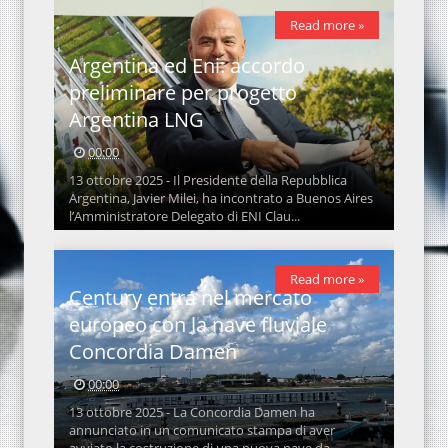
Read more »
Argentina ed Eni: accordo
preliminare per progetto
Argentina LNG
00:00
13 ottobre 2025 - Il Presidente della Repubblica
Argentina, Javier Milei, ha incontrato a Buenos Aires
l’Amministratore Delegato di ENI Clau...
Read more »
Century entra nel mercato
europeo con la nave fluviale
Concordia Damen
00:00
13 ottobre 2025 - La Concordia Damen ha
annunciato in un comunicato stampa di aver