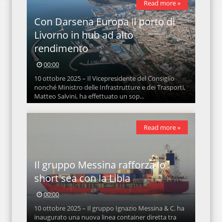
Read more »
Con Darsena Europa il porto di
Livorno in hub ad alto
rendimento
00:00
10 ottobre 2025 – Il Vicepresidente del Consiglio
nonché Ministro delle Infrastrutture e dei Trasporti,
Matteo Salvini, ha effettuato un sop...
Read more »
Il gruppo Messina rafforza lo
short sea con la Libia
00:00
10 ottobre 2025 – Il gruppo Ignazio Messina & C. ha
inaugurato una nuova linea container diretta tra