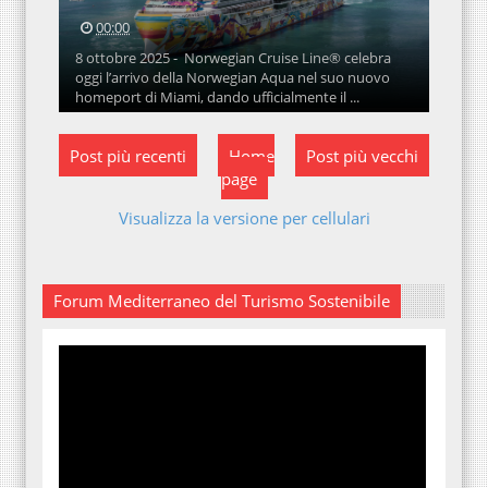
00:00
8 ottobre 2025 - Norwegian Cruise Line® celebra
oggi l’arrivo della Norwegian Aqua nel suo nuovo
homeport di Miami, dando ufficialmente il ...
Post più recenti
Home
Post più vecchi
page
Visualizza la versione per cellulari
Forum Mediterraneo del Turismo Sostenibile