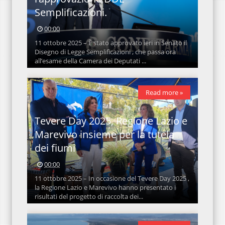
Semplificazioni.
00:00
11 ottobre 2025 – È stato approvato ieri in Senato il
Disegno di Legge Semplificazioni , che passa ora
all’esame della Camera dei Deputati ...
Read more »
Tevere Day 2025, Regione Lazio e
Marevivo insieme per la tutela
dei fiumi
00:00
11 ottobre 2025 – In occasione del Tevere Day 2025 ,
la Regione Lazio e Marevivo hanno presentato i
risultati del progetto di raccolta dei...