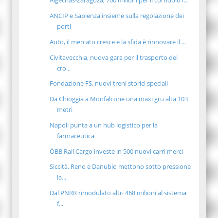
Algeciras-Zaragoza, 700 milioni per il corridoio i...
ANCIP e Sapienza insieme sulla regolazione dei
porti
Auto, il mercato cresce e la sfida è rinnovare il ...
Civitavecchia, nuova gara per il trasporto dei
cro...
Fondazione FS, nuovi treni storici speciali
Da Chioggia a Monfalcone una maxi gru alta 103
metri
Napoli punta a un hub logistico per la
farmaceutica
ÖBB Rail Cargo investe in 500 nuovi carri merci
Siccità, Reno e Danubio mettono sotto pressione
la...
Dal PNRR rimodulato altri 468 milioni al sistema
f...