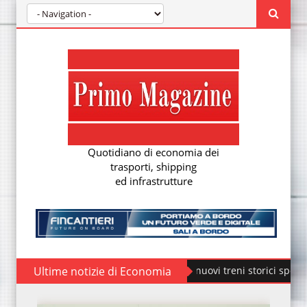
Quotidiano di economia dei
trasporti, shipping
ed infrastrutture
Ultime notizie di Economia
Fondazione FS, nuovi treni storici speciali
ÖBB Ra