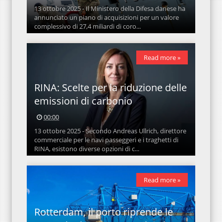
13 ottobre 2025 - Il Ministero della Difesa danese ha
annunciato un piano di acquisizioni per un valore
complessivo di 27,4 miliardi di coro...
Read more »
RINA: Scelte per la riduzione delle
emissioni di carbonio
00:00
13 ottobre 2025 - Secondo Andreas Ullrich, direttore
commerciale per le navi passeggeri e i traghetti di
RINA, esistono diverse opzioni di c...
Read more »
Rotterdam, il porto riprende le