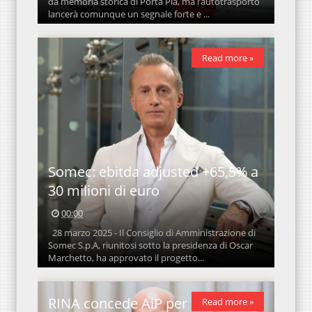
da memoria storica di Porta Pia, ma l’autotrasporto
lancerà comunque un segnale forte e ...
Read more »
Somec: ebitda adjusted +65,5% a
30 milioni di euro
00:00
28 marzo 2025 - Il Consiglio di Amministrazione di
Somec S.p.A, riunitosi sotto la presidenza di Oscar
Marchetto, ha approvato il progetto...
RINA concede AiP per la
Read more »