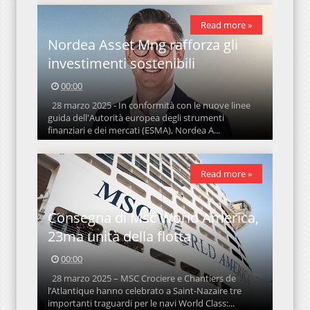
Read more »
Nordea Asset Mng rafforza gli
investimenti sostenibili
00:00
28 marzo 2025 - In conformità con le nuove linee
guida dell'Autorità europea degli strumenti
finanziari e dei mercati (ESMA), Nordea A...
Read more »
Consegna di Msc World America,
23ma unità della flotta
00:00
28 marzo 2025 – MSC Crociere e Chantiers de
l’Atlantique hanno celebrato a Saint-Nazaire tre
importanti traguardi per le navi World Class:...