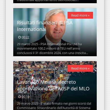
Read more »
Risultati finanziari di PSA
International
00:22
29 marzo 2025 - PSA International Pte Ltd ha
movimentato 100,2 milioni di TEU nell'anno
conclusosi il 31 dicembre 2024, con una crescita...
Read more »
Lavori Rio Melara, decreto
approvazione dell’AdSP del MLO
00:19
29 marzo 2025 - E’ stato firmato nei giorni scorsi dal
Commissario Straordinario dell’Autorità di Sistema