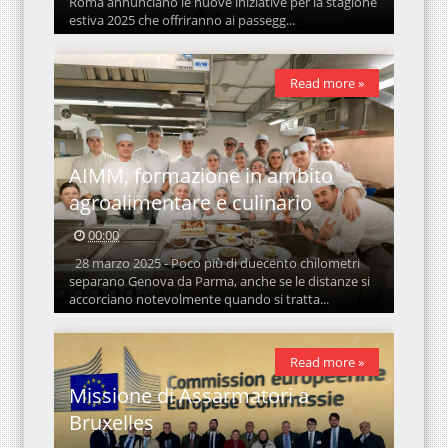
Roma annunciano le nuove iniziative per la stagione
estiva 2025 che offriranno ai passegg...
Read more »
AIMM, formazione in ambito
agroalimentare e culinario
00:00
28 marzo 2025 - Poco più di duecento chilometri
separano Genova da Parma, anche se le distanze si
accorciano notevolmente quando si tratta...
Read more »
Missione di Assarmatori a
Bruxelles