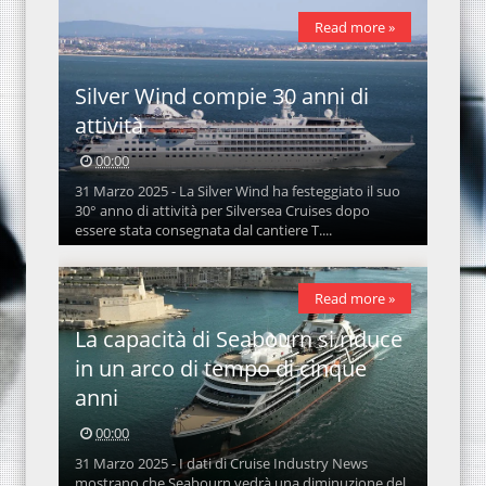
Read more »
Silver Wind compie 30 anni di
attività
00:00
31 Marzo 2025 - La Silver Wind ha festeggiato il suo
30° anno di attività per Silversea Cruises dopo
essere stata consegnata dal cantiere T....
Read more »
La capacità di Seabourn si riduce
in un arco di tempo di cinque
anni
00:00
31 Marzo 2025 - I dati di Cruise Industry News
mostrano che Seabourn vedrà una diminuzione del