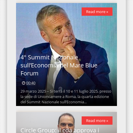
Read more »
4° Summit Nazionale
sull’Economia del Mare Blue
Forum
00:40
29 marzo 2025 – Si terrà il 10 e 11 luglio 2025, presso
la sede di Unioncamere a Roma, la quarta edizione
del Summit Nazionale sull’Economia...
Read more »
Circle Group: il cda approva i