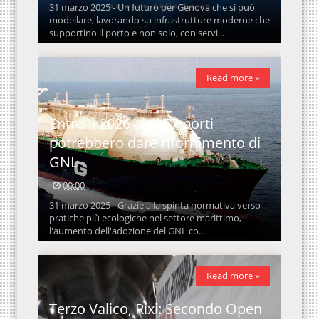
31 marzo 2025 - Un futuro per Genova che si può
modellare, lavorando su infrastrutture moderne che
supportino il porto e non solo, con servi...
Read more »
Entro il 2026 altri 57 porti
potrebbero dare rifornimento di
GNL
00:00
31 marzo 2025 - Grazie alla spinta normativa verso
pratiche più ecologiche nel settore marittimo,
l'aumento dell'adozione del GNL co...
Read more »
Terzo Valico, Rixi: Secondo Open