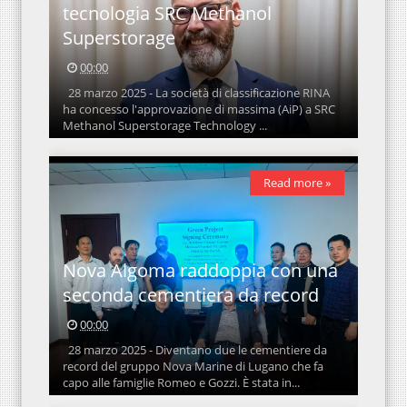
tecnologia SRC Methanol
Superstorage
00:00
28 marzo 2025 - La società di classificazione RINA
ha concesso l'approvazione di massima (AiP) a SRC
Methanol Superstorage Technology ...
Read more »
Nova Algoma raddoppia con una
seconda cementiera da record
00:00
28 marzo 2025 - Diventano due le cementiere da
record del gruppo Nova Marine di Lugano che fa
capo alle famiglie Romeo e Gozzi. È stata in...