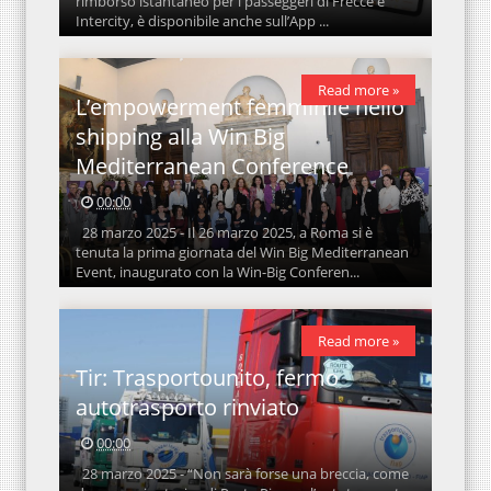
rimborso istantaneo per i passeggeri di Frecce e
Intercity, è disponibile anche sull’App ...
Read more »
L’empowerment femminile nello
shipping alla Win Big
Mediterranean Conference
00:00
28 marzo 2025 - Il 26 marzo 2025, a Roma si è
tenuta la prima giornata del Win Big Mediterranean
Event, inaugurato con la Win-Big Conferen...
Read more »
Tir: Trasportounito, fermo
autotrasporto rinviato
00:00
28 marzo 2025 - “Non sarà forse una breccia, come