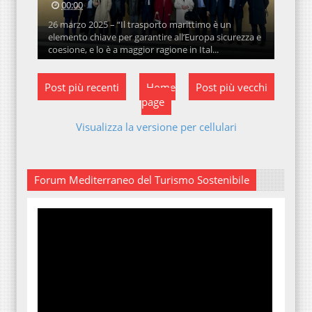
00:00
26 marzo 2025 – “Il trasporto marittimo è un
elemento chiave per garantire all’Europa sicurezza e
coesione, e lo è a maggior ragione in Ital...
Post più recenti
Home
Post più vecchi
page
Visualizza la versione per cellulari
Forum Mediterraneo del Turismo Sostenibile