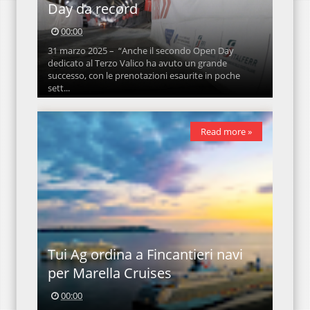
Day da record
00:00
31 marzo 2025 – “Anche il secondo Open Day
dedicato al Terzo Valico ha avuto un grande
successo, con le prenotazioni esaurite in poche
sett...
Read more »
Tui Ag ordina a Fincantieri navi
per Marella Cruises
00:00