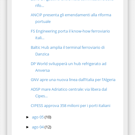
rifo...
ANCIP presenta gli emendamenti alla riforma
portuale
FS Engineering porta il know-how ferroviario
itali...
Baltic Hub amplia il terminal ferroviario di
Danzica
DP World svilupperà un hub refrigerato ad
Anversa
GNV apre una nuova linea dall’Italia per l’Algeria
ADSP mare Adriatico centrale: via libera dal
Cipes...
CIPESS approva 358 milioni per i porti italiani
ago 05
(10)
►
ago 04
(12)
►