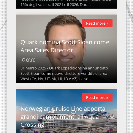
15% degli scali tra il 2021 e il 2026. Dura...
Read more »
Quark nomina Scott Sloan come
Area Sales Director
00:00
31 Marzo 2025 - Quark Expeditions ha annunciato
Scott Sloan come nuovo direttore vendite di area
West (CA, NV, UT, AK, HI, ID e AZ). La so...
Read more »
Norwegian Cruise Line apporta
grandi cambiamenti all'Aqua
Crossing