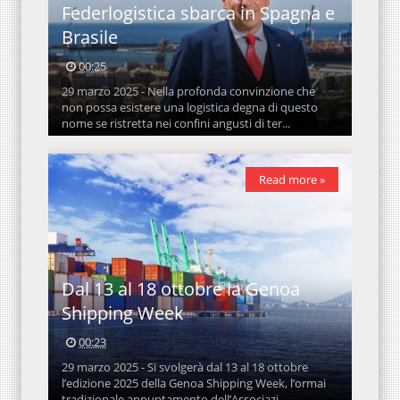
Federlogistica sbarca in Spagna e
Brasile
00:25
29 marzo 2025 - Nella profonda convinzione che
non possa esistere una logistica degna di questo
nome se ristretta nei confini angusti di ter...
Read more »
Dal 13 al 18 ottobre la Genoa
Shipping Week
00:23
29 marzo 2025 - Si svolgerà dal 13 al 18 ottobre
l’edizione 2025 della Genoa Shipping Week, l’ormai
tradizionale appuntamento dell’Associazi...