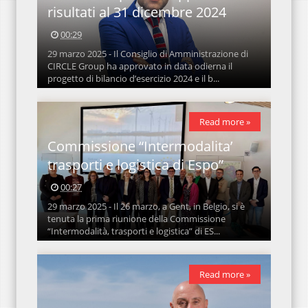
risultati al 31 dicembre 2024
00:29
29 marzo 2025 - Il Consiglio di Amministrazione di
CIRCLE Group ha approvato in data odierna il
progetto di bilancio d’esercizio 2024 e il b...
Read more »
Commissione “Intermodalita’
trasporti e logistica di Espo”
00:27
29 marzo 2025 - Il 26 marzo, a Gent, in Belgio, si è
tenuta la prima riunione della Commissione
“Intermodalità, trasporti e logistica” di ES...
Read more »