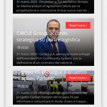
31 marzo 2025 - Fincantieri e TUI AG hanno firmato
un Memorandum of Agreement (MoA) per la
progettazione e costruzione di due nuove navi da ...
Read more »
CIRCLE Group: accordo
strategico su porti e logistica
00:00
31 marzo 2025 - Circle S.p.A. annuncia nuovi sviluppi
dell’Extended Port Community System, con la
definizione di un contratto dal valore di ...
Gruppo FS, prosegue il progetto
“Cantieri Parlanti”
Read more »
00:00
31 marzo 2025 - Proseguono gli appuntamenti del
progetto Cantieri Parlanti del Gruppo FS per
informare e comunicare in modo chiaro e traspar...